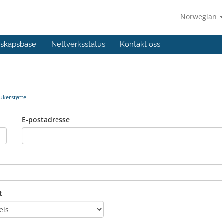
Norwegian
skapsbase
Nettverksstatus
Kontakt oss
ukerstøtte
E-postadresse
t