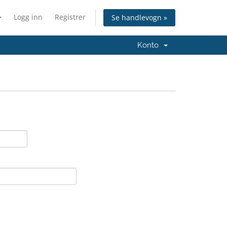
Logg inn
Registrer
Se handlevogn »
Konto