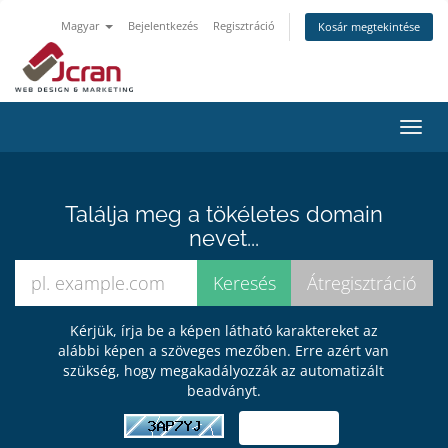
Magyar
Bejelentkezés
Regisztráció
Kosár megtekintése
Váltá
a
navig
Találja meg a tökéletes domain
nevet...
Kérjük, írja be a képen látható karaktereket az
alábbi képen a szöveges mezőben. Erre azért van
szükség, hogy megakadályozzák az automatizált
beadványt.